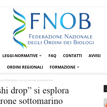
LEGGI-NORMATIVE
FAQ
CONTATTI
AVVISI
Federazione
ORDINI REGIONALI
FORMAZIONE
lora l’Adriatico con un drone sottomarino
hi drop” si esplora
Nazionale
drone sottomarino