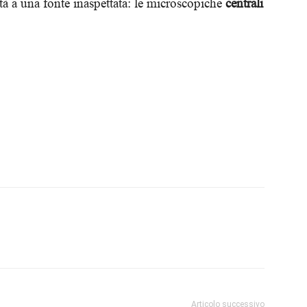
tà a una fonte inaspettata: le microscopiche
centrali
Biologi
Articolo successivo