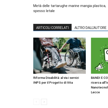
Metà delle tartarughe marine mangia plastica,
spesso letale
ARTICOLI CORRELATI
ALTRO DALL'AUTORE
Riforma Disabilità: al via i servizi
BANDI E CO
INPS per il Progetto di Vita
ricerca all’I
Nanotecnol
Lecce