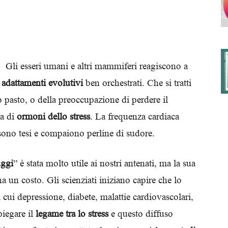
degli
Gli esseri umani e altri mammiferi reagiscono a
i
adattamenti evolutivi
ben orchestrati. Che si tratti
 pasto, o della preoccupazione di perdere il
Ordini
ta di
ormoni dello stress
. La frequenza cardiaca
 sono tesi e compaiono perline di sudore.
uggi
” è stata molto utile ai nostri antenati, ma la sua
dei
a un costo. Gli scienziati iniziano capire che lo
a cui depressione, diabete, malattie cardiovascolari,
iegare il
legame tra lo stress
e questo diffuso