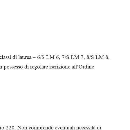
Biologi
i classi di laurea – 6/S LM 6, 7/S LM 7, 8/S LM 8,
ossesso di regolare iscrizione all’Ordine
euro 220. Non comprende eventuali necessità di