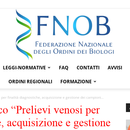
LEGGI-NORMATIVE
FAQ
CONTATTI
AVVISI
Federazione
ORDINI REGIONALI
FORMAZIONE
 per finalità diagnostiche, acquisizione e gestione dei campioni...
co “Prelievi venosi per
Nazionale
e, acquisizione e gestione