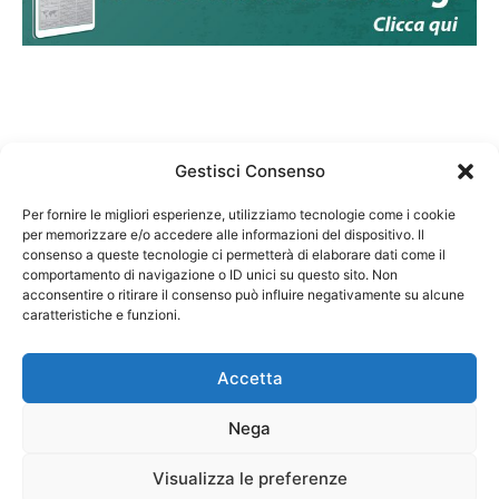
Gestisci Consenso
Per fornire le migliori esperienze, utilizziamo tecnologie come i cookie
per memorizzare e/o accedere alle informazioni del dispositivo. Il
Federazione Nazionale Degli Ordini dei Biologi:
consenso a queste tecnologie ci permetterà di elaborare dati come il
codice fiscale 80069130583
comportamento di navigazione o ID unici su questo sito. Non
Responsabile sito internet www.fnob.it:
acconsentire o ritirare il consenso può influire negativamente su alcune
caratteristiche e funzioni.
Vincenzo D'Anna
Accetta
Nega
Privacy Policy
Cookie Policy
Visualizza le preferenze