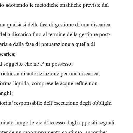
rio adottando le metodiche analitiche previste dal
na qualsiasi delle fasi di gestione di una discarica,
ella discarica fino al termine della gestione post-
riare dalla fase di preparazione a quella di
scarica;
 il soggetto che ne e’ in possesso;
 richiesta di autorizzazione per una discarica;
to forma liquida, comprese le acque reflue non
anghi;
autorita’ responsabile dell’esecuzione degli obblighi
limitato lungo le vie d’accesso dagli appositi segnali
si intende un raggruppamento continuo, ancorche’