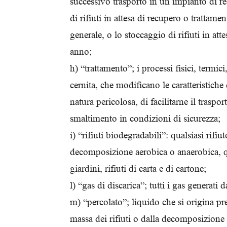
successivo trasporto in un impianto di r
di rifiuti in attesa di recupero o trattam
generale, o lo stoccaggio di rifiuti in at
anno;
h) “trattamento”; i processi fisici, termic
cernita, che modificano le caratteristiche 
natura pericolosa, di facilitarne il traspo
smaltimento in condizioni di sicurezza;
i) “rifiuti biodegradabili”: qualsiasi rifi
decomposizione aerobica o anaerobica, qual
giardini, rifiuti di carta e di cartone;
l) “gas di discarica”; tutti i gas generati da
m) “percolato”; liquido che si origina pr
massa dei rifiuti o dalla decomposizione d