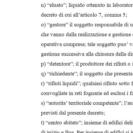
n) “eluato”; liquido ottenuto in laborato
decreto di cui all’articolo 7, comma 5;
o) “gestore” il soggetto responsabile di u
che vanno dalla realizzazione e gestione d
operativa compresa; tale soggetto puo’ va
gestione successiva alla chiusura della di
p) “detentore”; il produttore dei rifiuti o
q) “richiedente”; il soggetto che presenta
r) “rifiuti liquidi”; qualsiasi rifiuto sot
convogliate in reti fognarie ed esclusi i f
s) “autorita’ territoriale competente”; l’
previsti dal presente decreto;
t) “centro abitato”; insieme di edifici de
di inizio e fine. Per insieme di edifici 