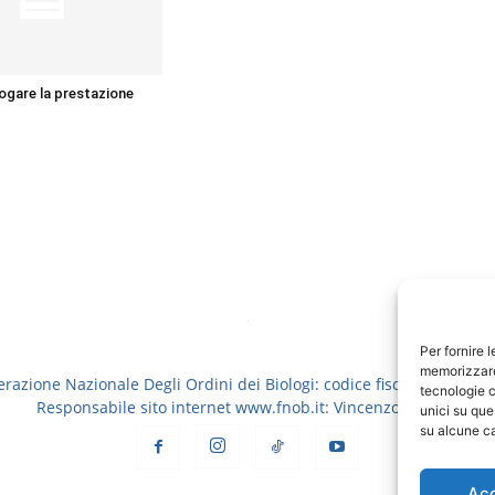
rogare la prestazione
Per fornire 
memorizzare 
erazione Nazionale Degli Ordini dei Biologi: codice fiscale 8006913
tecnologie c
Responsabile sito internet www.fnob.it: Vincenzo D'Anna
unici su que
su alcune ca
Ac