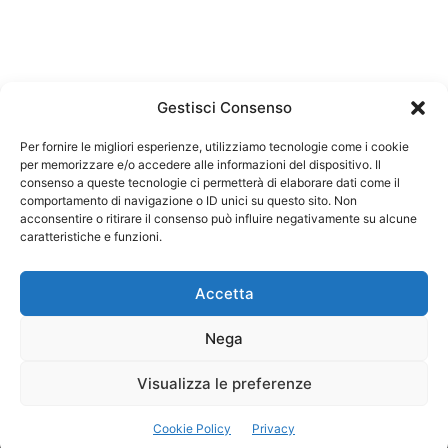
Gestisci Consenso
Per fornire le migliori esperienze, utilizziamo tecnologie come i cookie
per memorizzare e/o accedere alle informazioni del dispositivo. Il
Federazione Nazionale Degli Ordini dei Biologi:
consenso a queste tecnologie ci permetterà di elaborare dati come il
codice fiscale 80069130583
comportamento di navigazione o ID unici su questo sito. Non
Responsabile sito internet www.fnob.it:
acconsentire o ritirare il consenso può influire negativamente su alcune
caratteristiche e funzioni.
Vincenzo D'Anna
Accetta
Nega
Privacy Policy
Cookie Policy
Visualizza le preferenze
Copyright © 2023 Federazione Nazionale degli Ordini dei Biologi, All
Cookie Policy
Privacy
Rights Reserved.