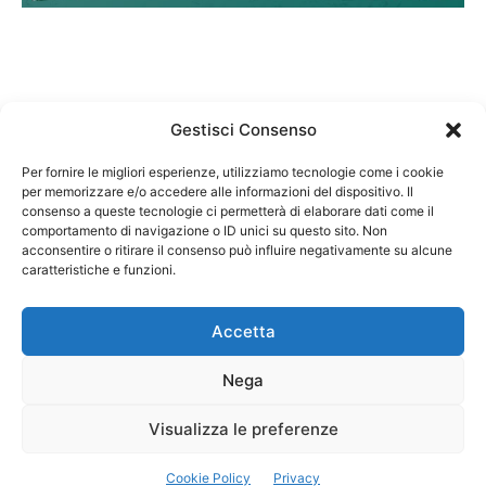
Gestisci Consenso
Per fornire le migliori esperienze, utilizziamo tecnologie come i cookie
per memorizzare e/o accedere alle informazioni del dispositivo. Il
Federazione Nazionale Degli Ordini dei Biologi:
consenso a queste tecnologie ci permetterà di elaborare dati come il
codice fiscale 80069130583
comportamento di navigazione o ID unici su questo sito. Non
Responsabile sito internet www.fnob.it:
acconsentire o ritirare il consenso può influire negativamente su alcune
caratteristiche e funzioni.
Vincenzo D'Anna
Accetta
Nega
Privacy Policy
Cookie Policy
Visualizza le preferenze
Copyright © 2023 Federazione Nazionale degli Ordini dei Biologi, All
Cookie Policy
Privacy
Rights Reserved.