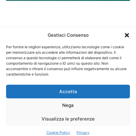
Gestisci Consenso
Per fornire le migliori esperienze, utilizziamo tecnologie come i cookie
per memorizzare e/o accedere alle informazioni del dispositivo. Il
Federazione Nazionale Degli Ordini dei Biologi:
consenso a queste tecnologie ci permetterà di elaborare dati come il
codice fiscale 80069130583
comportamento di navigazione o ID unici su questo sito. Non
Responsabile sito internet www.fnob.it:
acconsentire o ritirare il consenso può influire negativamente su alcune
caratteristiche e funzioni.
Vincenzo D'Anna
Accetta
Nega
Privacy Policy
Cookie Policy
Visualizza le preferenze
Copyright © 2023 Federazione Nazionale degli Ordini dei Biologi, All
Cookie Policy
Privacy
Rights Reserved.