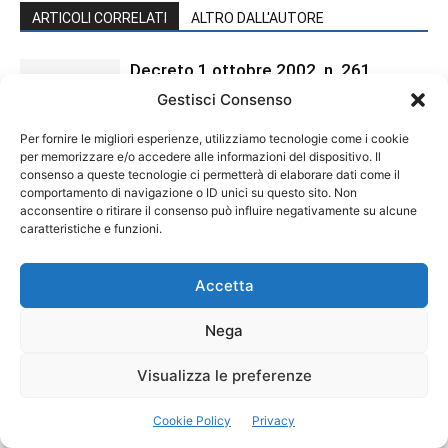
ARTICOLI CORRELATI
ALTRO DALL'AUTORE
Decreto 1 ottobre 2002, n. 261
Gestisci Consenso
Per fornire le migliori esperienze, utilizziamo tecnologie come i cookie
per memorizzare e/o accedere alle informazioni del dispositivo. Il
Provvedimento 13 gennaio 2005
consenso a queste tecnologie ci permetterà di elaborare dati come il
comportamento di navigazione o ID unici su questo sito. Non
acconsentire o ritirare il consenso può influire negativamente su alcune
caratteristiche e funzioni.
Legge 22 aprile 2005, n. 58
Accetta
Nega
Visualizza le preferenze
APP FNOB
Cookie Policy
Privacy