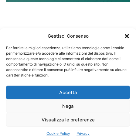
Gestisci Consenso
Per fornire le migliori esperienze, utilizziamo tecnologie come i cookie
per memorizzare e/o accedere alle informazioni del dispositivo. Il
Federazione Nazionale Degli Ordini dei Biologi:
consenso a queste tecnologie ci permetterà di elaborare dati come il
codice fiscale 80069130583
comportamento di navigazione o ID unici su questo sito. Non
Responsabile sito internet www.fnob.it:
acconsentire o ritirare il consenso può influire negativamente su alcune
caratteristiche e funzioni.
Vincenzo D'Anna
Accetta
Nega
Privacy Policy
Cookie Policy
Visualizza le preferenze
Copyright © 2023 Federazione Nazionale degli Ordini dei Biologi, All
Cookie Policy
Privacy
Rights Reserved.