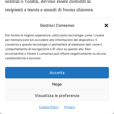
solubili o volatili, devono essere custoditi in
recipienti a tenuta e muniti di buona chiusura.
I recipienti devono portare una scritta che ne indichi
Gestisci Consenso
il contenuto ed avere le indicazioni e i contrassegni di
Per fornire le migliori esperienze, utilizziamo tecnologie come i cookie
per memorizzare e/o accedere alle informazioni del dispositivo. Il
cui all’art. 355 del D.P.R. 27 aprile 1955, n. 547.
consenso a queste tecnologie ci permetterà di elaborare dati come il
comportamento di navigazione o ID unici su questo sito. Non
acconsentire o ritirare il consenso può influire negativamente su alcune
Le materie in corso di lavorazione che siano
caratteristiche e funzioni.
fermentescibili o possano essere nocive alla salute o
Accetta
svolgere emanazioni sgradevoli, non devono essere
accumulate nei locali di lavoro in quantità superiore a
Nega
quella strettamente necessaria per la lavorazione.
Visualizza le preferenze
I recipienti e gli apparecchi che servono alla
Cookie Policy
Privacy
lavorazione oppure al trasporto dei materiali