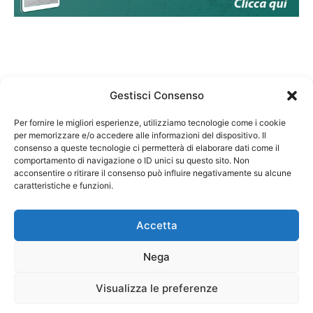
Gestisci Consenso
Per fornire le migliori esperienze, utilizziamo tecnologie come i cookie
per memorizzare e/o accedere alle informazioni del dispositivo. Il
Federazione Nazionale Degli Ordini dei Biologi:
consenso a queste tecnologie ci permetterà di elaborare dati come il
codice fiscale 80069130583
comportamento di navigazione o ID unici su questo sito. Non
Responsabile sito internet www.fnob.it:
acconsentire o ritirare il consenso può influire negativamente su alcune
caratteristiche e funzioni.
Vincenzo D'Anna
Accetta
Nega
Privacy Policy
Cookie Policy
Visualizza le preferenze
Copyright © 2023 Federazione Nazionale degli Ordini dei Biologi, All