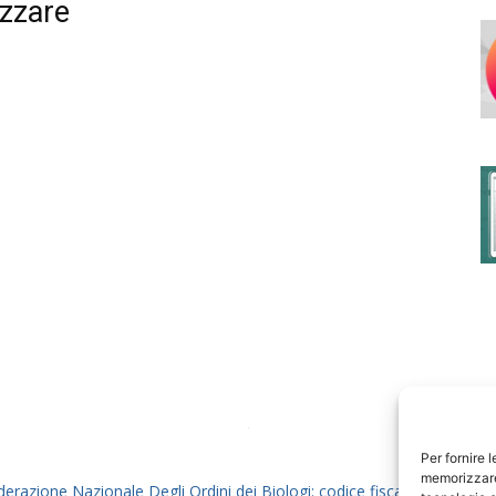
izzare
degli
Ordini
dei
Per fornire 
memorizzare 
derazione Nazionale Degli Ordini dei Biologi: codice fiscale 80069130