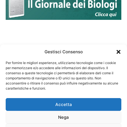
Gestisci Consenso
Per fornire le migliori esperienze, utilizziamo tecnologie come i cookie
per memorizzare e/o accedere alle informazioni del dispositivo. Il
Federazione Nazionale Degli Ordini dei Biologi:
consenso a queste tecnologie ci permetterà di elaborare dati come il
codice fiscale 80069130583
comportamento di navigazione o ID unici su questo sito. Non
Responsabile sito internet www.fnob.it: Vincenzo
acconsentire o ritirare il consenso può influire negativamente su alcune
D'Anna
caratteristiche e funzioni.
Accetta
Nega