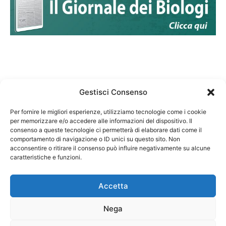
Gestisci Consenso
Per fornire le migliori esperienze, utilizziamo tecnologie come i cookie
per memorizzare e/o accedere alle informazioni del dispositivo. Il
Federazione Nazionale Degli Ordini dei Biologi:
consenso a queste tecnologie ci permetterà di elaborare dati come il
codice fiscale 80069130583
comportamento di navigazione o ID unici su questo sito. Non
Responsabile sito internet www.fnob.it: Vincenzo
acconsentire o ritirare il consenso può influire negativamente su alcune
D'Anna
caratteristiche e funzioni.
Accetta
Nega