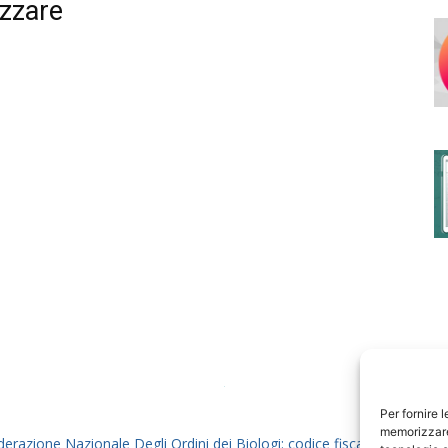
izzare
degli
Ordini
dei
Per fornire 
memorizzare 
derazione Nazionale Degli Ordini dei Biologi: codice fiscale 80069130